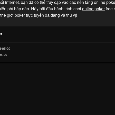
nối internet, bạn đã có thể truy cập vào các nền tảng
online poke
miễn phí hấp dẫn. Hãy bắt đầu hành trình chơi
online poker
free 
hế giới poker trực tuyến đa dạng và thú vị!
er
6-05-20
05-20