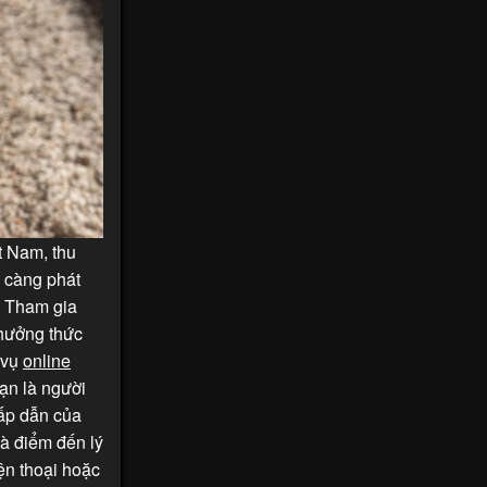
t Nam, thu
 càng phát
t. Tham gia
thưởng thức
 vụ
online
bạn là người
ấp dẫn của
là điểm đến lý
ện thoại hoặc