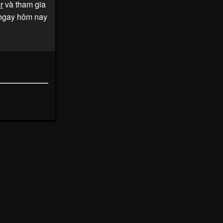
r
và tham gia
ngay hôm nay