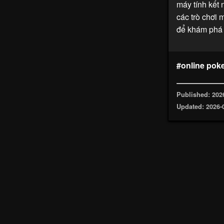
máy tính kết 
các trò chơi 
để khám phá t
#online pok
Published: 202
Updated: 2026-