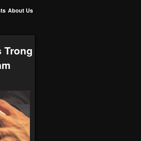
ts
About Us
 Trong
am