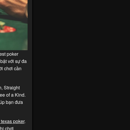
est poker
 bật với sự đa
ời chơi cần
 Straight
ee of a Kind.
iúp bạn đưa
texas poker
.
hi chơi